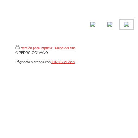
Versión para imprimir
|
Mapa del sitio
© PEDRO GOLVANO
Página web creada con
IONOS Mi Web
.