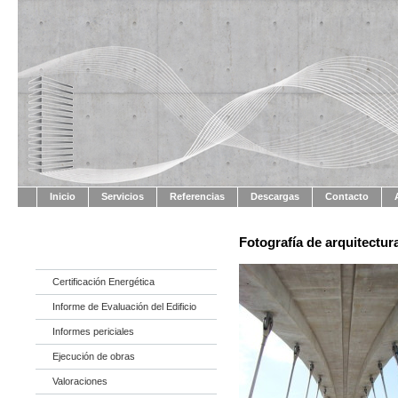
Inicio
Servicios
Referencias
Descargas
Contacto
Fotografía de arquitectur
Certificación Energética
Informe de Evaluación del Edificio
Informes periciales
Ejecución de obras
Valoraciones